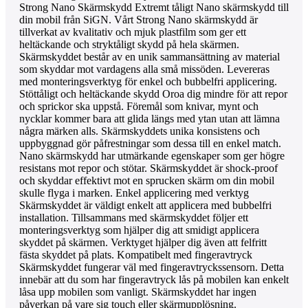
Strong Nano Skärmskydd Extremt tåligt Nano skärmskydd till
din mobil från SiGN. Vårt Strong Nano skärmskydd är
tillverkat av kvalitativ och mjuk plastfilm som ger ett
heltäckande och stryktåligt skydd på hela skärmen.
Skärmskyddet består av en unik sammansättning av material
som skyddar mot vardagens alla små missöden. Levereras
med monteringsverktyg för enkel och bubbelfri applicering.
Stöttåligt och heltäckande skydd Oroa dig mindre för att repor
och sprickor ska uppstå. Föremål som knivar, mynt och
nycklar kommer bara att glida längs med ytan utan att lämna
några märken alls. Skärmskyddets unika konsistens och
uppbyggnad gör påfrestningar som dessa till en enkel match.
Nano skärmskydd har utmärkande egenskaper som ger högre
resistans mot repor och stötar. Skärmskyddet är shock-proof
och skyddar effektivt mot en sprucken skärm om din mobil
skulle flyga i marken. Enkel applicering med verktyg
Skärmskyddet är väldigt enkelt att applicera med bubbelfri
installation. Tillsammans med skärmskyddet följer ett
monteringsverktyg som hjälper dig att smidigt applicera
skyddet på skärmen. Verktyget hjälper dig även att felfritt
fästa skyddet på plats. Kompatibelt med fingeravtryck
Skärmskyddet fungerar väl med fingeravtryckssensorn. Detta
innebär att du som har fingeravtryck lås på mobilen kan enkelt
låsa upp mobilen som vanligt. Skärmskyddet har ingen
påverkan på vare sig touch eller skärmupplösning.