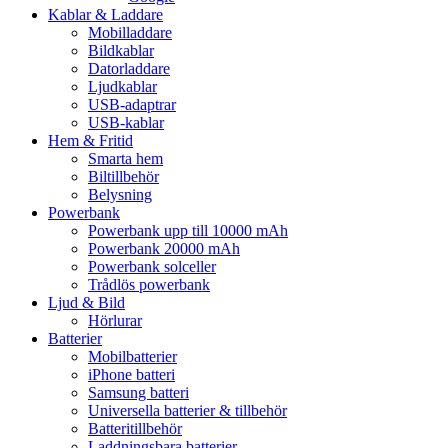
Kablar & Laddare
Mobilladdare
Bildkablar
Datorladdare
Ljudkablar
USB-adaptrar
USB-kablar
Hem & Fritid
Smarta hem
Biltillbehör
Belysning
Powerbank
Powerbank upp till 10000 mAh
Powerbank 20000 mAh
Powerbank solceller
Trådlös powerbank
Ljud & Bild
Hörlurar
Batterier
Mobilbatterier
iPhone batteri
Samsung batteri
Universella batterier & tillbehör
Batteritillbehör
Laddningsbara batterier