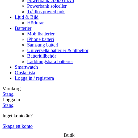
Powerbank 20000 mAh
Powerbank solceller
Trådlös powerbank
Ljud & Bild
Hörlurar
Batterier
Mobilbatterier
iPhone batteri
Samsung batteri
Universella batterier & tillbehör
Batteritillbehör
Laddningsbara batterier
Smartwatch
Önskelista
Logga in / registrera
Varukorg
Stäng
Logga in
Stäng
Inget konto än?
Skapa ett konto
Butik