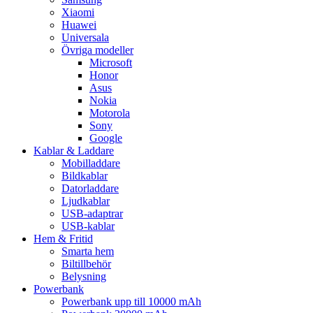
Xiaomi
Huawei
Universala
Övriga modeller
Microsoft
Honor
Asus
Nokia
Motorola
Sony
Google
Kablar & Laddare
Mobilladdare
Bildkablar
Datorladdare
Ljudkablar
USB-adaptrar
USB-kablar
Hem & Fritid
Smarta hem
Biltillbehör
Belysning
Powerbank
Powerbank upp till 10000 mAh