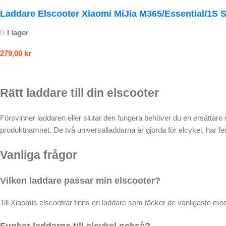
Laddare Elscooter Xiaomi MiJia M365/Essential/1S S
I lager
279,00
kr
Rätt laddare till din elscooter
Försvinner laddaren eller slutar den fungera behöver du en ersättare
produktnamnet. De två universalladdarna är gjorda för elcykel, har fem 
Vanliga frågor
Vilken laddare passar min elscooter?
Till Xiaomis elscootrar finns en laddare som täcker de vanligaste mo
Funkar laddarna till elcykel också?