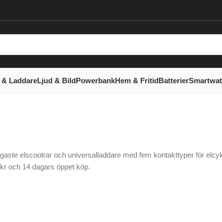
 & Laddare
Ljud & Bild
Powerbank
Hem & Fritid
Batterier
Smartwa
nligaste elscootrar och universalladdare med fem kontakttyper för elcy
99 kr och 14 dagars öppet köp.