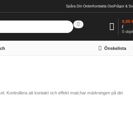
Spåra Din Order
Kontakta Oss
Frågor & Sv
0,00
/
0
obje
tch
Önskelista
kel. Kontrollera att kontakt och effekt matchar märkningen på din