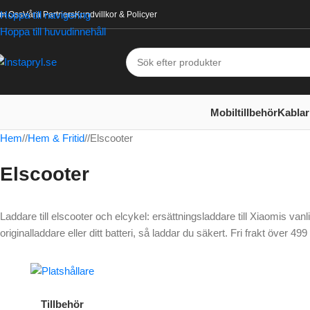
Hoppa till navigering
m Oss
Våra Partners
Kundvillkor & Policyer
Hoppa till huvudinnehåll
Mobiltillbehör
Kablar
Hem
/
Hem & Fritid
/
Elscooter
Elscooter
Laddare till elscooter och elcykel: ersättningsladdare till Xiaomis va
originalladdare eller ditt batteri, så laddar du säkert. Fri frakt över 4
Tillbehör