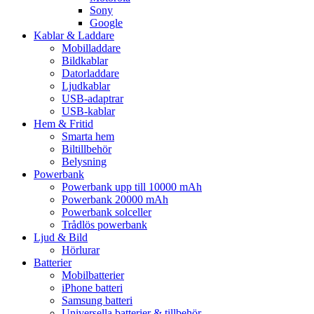
Sony
Google
Kablar & Laddare
Mobilladdare
Bildkablar
Datorladdare
Ljudkablar
USB-adaptrar
USB-kablar
Hem & Fritid
Smarta hem
Biltillbehör
Belysning
Powerbank
Powerbank upp till 10000 mAh
Powerbank 20000 mAh
Powerbank solceller
Trådlös powerbank
Ljud & Bild
Hörlurar
Batterier
Mobilbatterier
iPhone batteri
Samsung batteri
Universella batterier & tillbehör