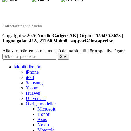
Kortbetalning via Klarna
Copyright © 2026
Nordic Gadgets AB | Org.nr: 559420-8653 |
Lugna gatan 42A, 211 60 Malmö | support@instapryl.se
Alla varumärken som nämns på denna sida tillhör respektive ägare.
Sök
Mobiltillbehör
iPhone
iPad
Samsung
Xiaomi
Huawei
Universala
Övriga modeller
Microsoft
Honor
Asus
Nokia
Motorola