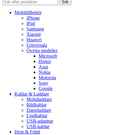
Sök
Mobiltillbehör
iPhone
iPad
Samsung
Xiaomi
Huawei
Universala
Övriga modeller
Microsoft
Honor
Asus
Nokia
Motorola
Sony
Google
Kablar & Laddare
Mobilladdare
Bildkablar
Datorladdare
Ljudkablar
USB-adaptrar
USB-kablar
Hem & Fritid