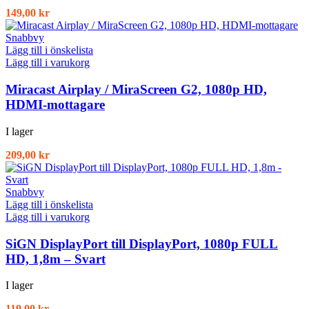
149,00
kr
Snabbvy
Lägg till i önskelista
Lägg till i varukorg
Miracast Airplay / MiraScreen G2, 1080p HD,
HDMI-mottagare
I lager
209,00
kr
Snabbvy
Lägg till i önskelista
Lägg till i varukorg
SiGN DisplayPort till DisplayPort, 1080p FULL
HD, 1,8m – Svart
I lager
119,00
kr