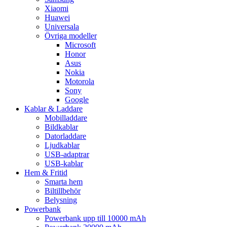
Xiaomi
Huawei
Universala
Övriga modeller
Microsoft
Honor
Asus
Nokia
Motorola
Sony
Google
Kablar & Laddare
Mobilladdare
Bildkablar
Datorladdare
Ljudkablar
USB-adaptrar
USB-kablar
Hem & Fritid
Smarta hem
Biltillbehör
Belysning
Powerbank
Powerbank upp till 10000 mAh