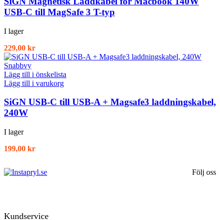
SiGN Magnetisk Laddkabel för Macbook 140W
USB-C till MagSafe 3 T-typ
I lager
229,00
kr
Snabbvy
Lägg till i önskelista
Lägg till i varukorg
SiGN USB-C till USB-A + Magsafe3 laddningskabel,
240W
I lager
199,00
kr
Följ oss
Kundservice