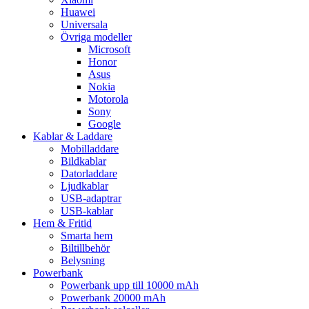
Huawei
Universala
Övriga modeller
Microsoft
Honor
Asus
Nokia
Motorola
Sony
Google
Kablar & Laddare
Mobilladdare
Bildkablar
Datorladdare
Ljudkablar
USB-adaptrar
USB-kablar
Hem & Fritid
Smarta hem
Biltillbehör
Belysning
Powerbank
Powerbank upp till 10000 mAh
Powerbank 20000 mAh