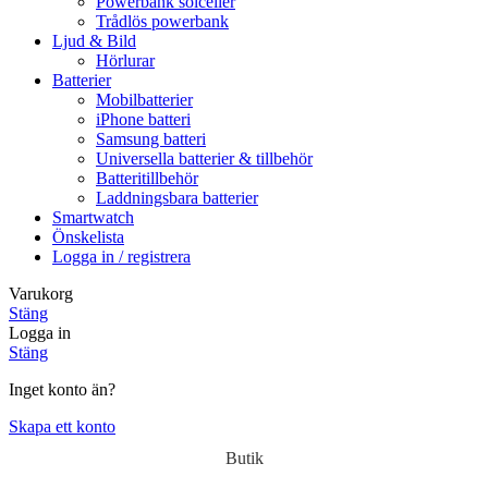
Powerbank solceller
Trådlös powerbank
Ljud & Bild
Hörlurar
Batterier
Mobilbatterier
iPhone batteri
Samsung batteri
Universella batterier & tillbehör
Batteritillbehör
Laddningsbara batterier
Smartwatch
Önskelista
Logga in / registrera
Varukorg
Stäng
Logga in
Stäng
Inget konto än?
Skapa ett konto
Butik