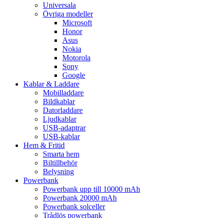
Universala
Övriga modeller
Microsoft
Honor
Asus
Nokia
Motorola
Sony
Google
Kablar & Laddare
Mobilladdare
Bildkablar
Datorladdare
Ljudkablar
USB-adaptrar
USB-kablar
Hem & Fritid
Smarta hem
Biltillbehör
Belysning
Powerbank
Powerbank upp till 10000 mAh
Powerbank 20000 mAh
Powerbank solceller
Trådlös powerbank