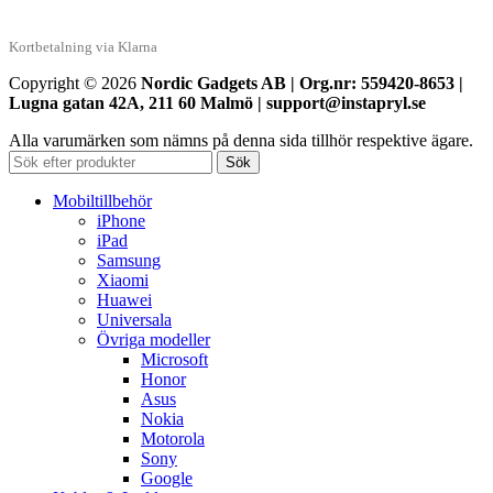
Kortbetalning via Klarna
Copyright © 2026
Nordic Gadgets AB | Org.nr: 559420-8653 |
Lugna gatan 42A, 211 60 Malmö | support@instapryl.se
Alla varumärken som nämns på denna sida tillhör respektive ägare.
Sök
Mobiltillbehör
iPhone
iPad
Samsung
Xiaomi
Huawei
Universala
Övriga modeller
Microsoft
Honor
Asus
Nokia
Motorola
Sony
Google