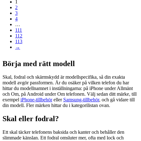
1
2
3
4
…
111
112
113
→
Börja med rätt modell
Skal, fodral och skärmskydd är modellspecifika, så din exakta
modell avgör passformen. Är du osäker på vilken telefon du har
hittar du modellnamnet i inställningarna: på iPhone under Allmänt
och Om, på Android under Om telefonen. Välj sedan ditt märke, till
exempel
iPhone-tillbehör
eller
Samsung-tillbehör
, och gå vidare till
din modell. Fler märken hittar du i kategorilistan ovan.
Skal eller fodral?
Ett skal täcker telefonens baksida och kanter och behåller den
slimmade känslan. Ett fodral omsluter mer, ofta med lock och