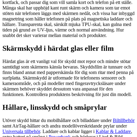
kortfack, och passar dig som vill samla kort och telefon på ett ställe.
Många skal har upphöjd kant runt skärm och kamera som tar emot
stöten när telefonen läggs med skärmen nedåt, och vissa har inbyggd
magnetring som håller telefonen på plats på magnetiska laddare och
hållare. Transparenta skal, särskilt mjuka TPU-skal, kan gulna med
tiden på grund av UV-ljus, värme och normal användning. Hur
snabbt det sker varierar mellan material och produkter.
Skärmskydd i härdat glas eller film
Härdat glas är ett vanligt val för skydd mot repor och mindre stötar
samtidigt som skärmens känsla bevaras. Skyddsfilm är tunnare och
finns bland annat med papperskänsla för dig som ritar med penna på
surfplatta. Skärmskydd är utformade för telefonens sensorer och
kameraområde, och på modeller med fingeravtrycksläsare under
skärmen behöver skyddet dessutom vara anpassat för den
funktionen. Kontrollera produktens beskrivning för just din modell.
Hållare, linsskydd och småprylar
Utöver skydd hittar du mobilhållare och billaddare under
Biltillbehör
samt AirTag-hållare och andra modellöverskridande prylar under
Universala tillbehör
. Laddare och kablar ligger i
Kablar & Laddare
,
extra batteri på språng i
Powerbank
och hörlurar i Ljud & Bild.