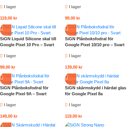
I lager
I lager
119,00
kr
99,00
kr
SiGN Liquid Silicone skal till
SiGN Plånboksfodral för
Google Pixel 10 Pro – Svart
Google Pixel 10/10 pro – Svart
I lager
I lager
99,00
kr
139,00
kr
SiGN Plånboksfodral för
SiGN skärmskydd i härdat glas
Google Pixel 9A – Svart
för Google Pixel 8a
I lager
I lager
149,00
kr
119,00
kr