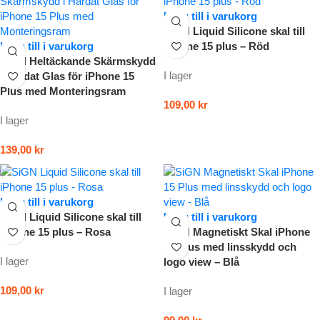
Lägg till i varukorg
SiGN Liquid Silicone skal till
Lägg till i varukorg
iPhone 15 plus – Röd
SiGN Heltäckande Skärmskydd
I lager
i Härdat Glas för iPhone 15
Plus med Monteringsram
109,00
kr
I lager
139,00
kr
Lägg till i varukorg
SiGN Liquid Silicone skal till
Lägg till i varukorg
iPhone 15 plus – Rosa
SiGN Magnetiskt Skal iPhone
15 Plus med linsskydd och
I lager
logo view – Blå
109,00
kr
I lager