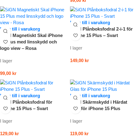
99,00
kr
Lägg till i varukorg
Lägg till i varukorg
SiGN Plånboksfodral 2-i-1 för
SiGN Magnetiskt Skal iPhone
iPhone 15 Plus – Svart
15 Plus med linsskydd och
I lager
logo view – Rosa
149,00
kr
I lager
99,00
kr
Lägg till i varukorg
Lägg till i varukorg
SiGN Plånboksfodral för
SiGN Skärmskydd i Härdat
iPhone 15 Plus – Svart
Glas för iPhone 15 Plus
I lager
I lager
129,00
kr
119,00
kr