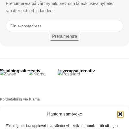
Prenumerera på vårt nyhetsbrev och få exklusiva nyheter,
rabatter och erbjudanden!
Betalningsalternativ
Leveransalternativ
Kortbetalning via Klarna
Hantera samtycke
Copyright © 2026
Nordic Gadgets AB | Org.nr: 559420-8653 |
Lugna gatan 42A, 211 60 Malmö | support@instapryl.se
För att ge en bra upplevelse använder vi teknik som cookies för att lagra