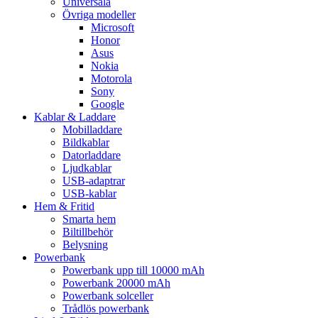
Universala
Övriga modeller
Microsoft
Honor
Asus
Nokia
Motorola
Sony
Google
Kablar & Laddare
Mobilladdare
Bildkablar
Datorladdare
Ljudkablar
USB-adaptrar
USB-kablar
Hem & Fritid
Smarta hem
Biltillbehör
Belysning
Powerbank
Powerbank upp till 10000 mAh
Powerbank 20000 mAh
Powerbank solceller
Trådlös powerbank