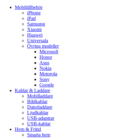
Mobiltillbehör
iPhone
iPad
Samsung
Xiaomi
Huawei
Universala
Övriga modeller
Microsoft
Honor
Asus
Nokia
Motorola
Sony
Google
Kablar & Laddare
Mobilladdare
Bildkablar
Datorladdare
Ljudkablar
USB-adaptrar
USB-kablar
Hem & Fritid
Smarta hem