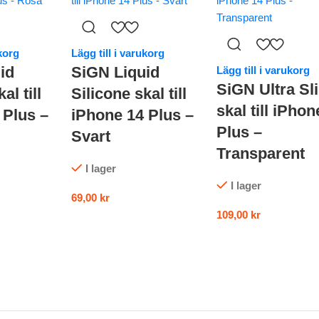
ukorg
Lägg till i varukorg
id
SiGN Liquid
Lägg till i varukorg
SiGN Ultra Sl
al till
Silicone skal till
skal till iPhon
 Plus –
iPhone 14 Plus –
Plus –
Svart
Transparent
I lager
I lager
69,00
kr
109,00
kr