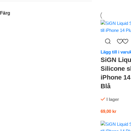
Färg
Lägg till i var
SiGN Liqu
Silicone sk
iPhone 14
Blå
I lager
69,00
kr