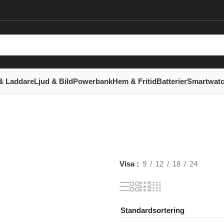
& Laddare
Ljud & Bild
Powerbank
Hem & Fritid
Batterier
Smartwat
Visa
9
12
18
24