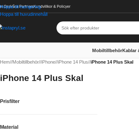
Hoppa till navigering
m Oss
Våra Partners
Kundvillkor & Policyer
Hoppa till huvudinnehåll
Mobiltillbehör
Kablar 
Hem
/
Mobiltillbehör
/
iPhone
/
iPhone 14 Plus
/
iPhone 14 Plus Skal
iPhone 14 Plus Skal
Prisfilter
Material