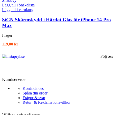
Snabbvy
Lägg till i önskelista
Lägg till i varukorg
SiGN Skärmskydd i Härdat Glas för iPhone 14 Pro
Max
I lager
119,00
kr
Följ oss
Kundservice
Kontakta oss
Spåra din order
Frågor & svar
Retur- & Reklamationsvillkor
Villkor och policyer