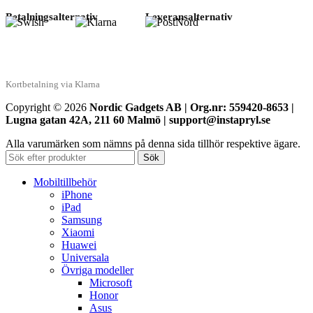
Betalningsalternativ
Leveransalternativ
Kortbetalning via Klarna
Copyright © 2026
Nordic Gadgets AB | Org.nr: 559420-8653 |
Lugna gatan 42A, 211 60 Malmö | support@instapryl.se
Alla varumärken som nämns på denna sida tillhör respektive ägare.
Sök
Mobiltillbehör
iPhone
iPad
Samsung
Xiaomi
Huawei
Universala
Övriga modeller
Microsoft
Honor
Asus