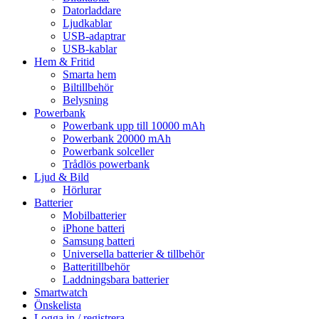
Datorladdare
Ljudkablar
USB-adaptrar
USB-kablar
Hem & Fritid
Smarta hem
Biltillbehör
Belysning
Powerbank
Powerbank upp till 10000 mAh
Powerbank 20000 mAh
Powerbank solceller
Trådlös powerbank
Ljud & Bild
Hörlurar
Batterier
Mobilbatterier
iPhone batteri
Samsung batteri
Universella batterier & tillbehör
Batteritillbehör
Laddningsbara batterier
Smartwatch
Önskelista
Logga in / registrera