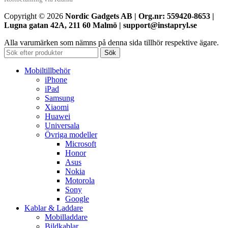
Copyright © 2026
Nordic Gadgets AB | Org.nr: 559420-8653 |
Lugna gatan 42A, 211 60 Malmö | support@instapryl.se
Alla varumärken som nämns på denna sida tillhör respektive ägare.
Sök
Mobiltillbehör
iPhone
iPad
Samsung
Xiaomi
Huawei
Universala
Övriga modeller
Microsoft
Honor
Asus
Nokia
Motorola
Sony
Google
Kablar & Laddare
Mobilladdare
Bildkablar