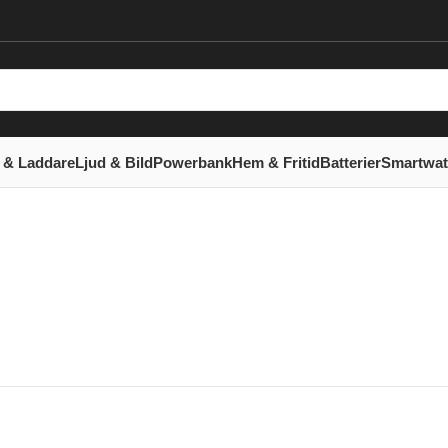
 & Laddare
Ljud & Bild
Powerbank
Hem & Fritid
Batterier
Smartwa