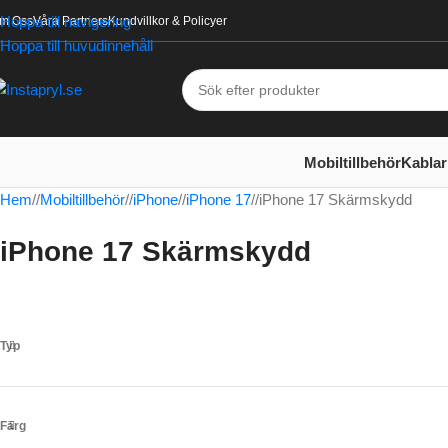
Hoppa till navigering
m Oss
Våra Partners
Kundvillkor & Policyer
Hoppa till huvudinnehåll
Mobiltillbehör
Kablar
Hem
/
Mobiltillbehör
/
iPhone
/
iPhone 17
/
iPhone 17 Skärmskydd
iPhone 17 Skärmskydd
Typ
Färg