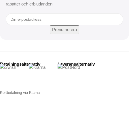
rabatter och erbjudanden!
Betalningsalternativ
Leveransalternativ
Kortbetalning via Klarna
Copyright © 2026
Nordic Gadgets AB | Org.nr: 559420-8653 |
Lugna gatan 42A, 211 60 Malmö | support@instapryl.se
Alla varumärken som nämns på denna sida tillhör respektive ägare.