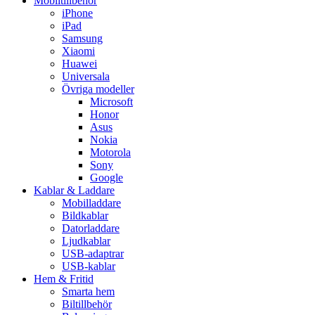
Mobiltillbehör
iPhone
iPad
Samsung
Xiaomi
Huawei
Universala
Övriga modeller
Microsoft
Honor
Asus
Nokia
Motorola
Sony
Google
Kablar & Laddare
Mobilladdare
Bildkablar
Datorladdare
Ljudkablar
USB-adaptrar
USB-kablar
Hem & Fritid
Smarta hem
Biltillbehör