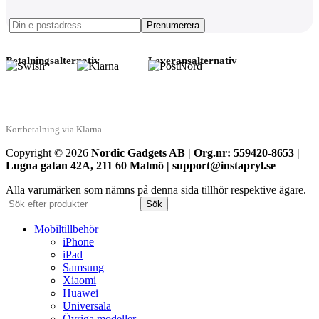
Betalningsalternativ
Leveransalternativ
Kortbetalning via Klarna
Copyright © 2026
Nordic Gadgets AB | Org.nr: 559420-8653 |
Lugna gatan 42A, 211 60 Malmö | support@instapryl.se
Alla varumärken som nämns på denna sida tillhör respektive ägare.
Sök
Mobiltillbehör
iPhone
iPad
Samsung
Xiaomi
Huawei
Universala
Övriga modeller