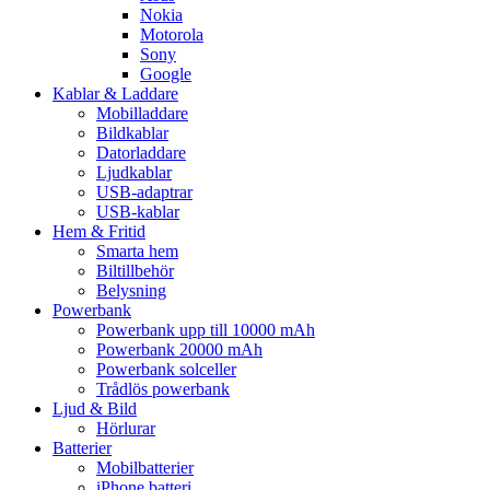
Nokia
Motorola
Sony
Google
Kablar & Laddare
Mobilladdare
Bildkablar
Datorladdare
Ljudkablar
USB-adaptrar
USB-kablar
Hem & Fritid
Smarta hem
Biltillbehör
Belysning
Powerbank
Powerbank upp till 10000 mAh
Powerbank 20000 mAh
Powerbank solceller
Trådlös powerbank
Ljud & Bild
Hörlurar
Batterier
Mobilbatterier
iPhone batteri