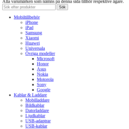
Alla varumärken som nämns på denna sida tillhör respektive ägare.
Sök
Mobiltillbehör
iPhone
iPad
Samsung
Xiaomi
Huawei
Universala
Övriga modeller
Microsoft
Honor
Asus
Nokia
Motorola
Sony
Google
Kablar & Laddare
Mobilladdare
Bildkablar
Datorladdare
Ljudkablar
USB-adaptrar
USB-kablar