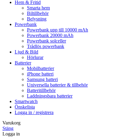
Hem & Fritid
Smarta hem
Biltillbehör
Belysning
Powerbank
Powerbank upp till 10000 mAh
Powerbank 20000 mAh
Powerbank solceller
Trådlös powerbank
Ljud & Bild
Hörlurar
Batterier
Mobilbatterier
iPhone batteri
Samsung batteri
Universella batterier & tillbehör
Batteritillbehör
Laddningsbara batterier
Smartwatch
Önskelista
Logga in / registrera
Varukorg
Stäng
Logga in