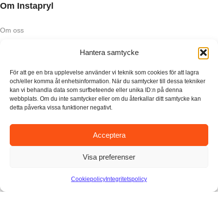
Om Instapryl
Om oss
Våra partners
Hantera samtycke
För att ge en bra upplevelse använder vi teknik som cookies för att lagra
och/eller komma åt enhetsinformation. När du samtycker till dessa tekniker
Nyhetsbrev
kan vi behandla data som surfbeteende eller unika ID:n på denna
webbplats. Om du inte samtycker eller om du återkallar ditt samtycke kan
detta påverka vissa funktioner negativt.
Prenumerera på vårt nyhetsbrev och få exklusiva nyheter,
rabatter och erbjudanden!
Acceptera
Visa preferenser
Cookiepolicy
Integritetspolicy
Betalningsalternativ
Leveransalternativ