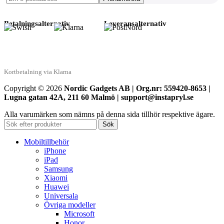
Betalningsalternativ
Leveransalternativ
Kortbetalning via Klarna
Copyright © 2026
Nordic Gadgets AB | Org.nr: 559420-8653 |
Lugna gatan 42A, 211 60 Malmö | support@instapryl.se
Alla varumärken som nämns på denna sida tillhör respektive ägare.
Sök
Mobiltillbehör
iPhone
iPad
Samsung
Xiaomi
Huawei
Universala
Övriga modeller
Microsoft
Honor