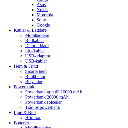
Asus
Nokia
Motorola
Sony
Google
Kablar & Laddare
Mobilladdare
Bildkablar
Datorladdare
Ljudkablar
USB-adaptrar
USB-kablar
Hem & Fritid
Smarta hem
Biltillbehör
Belysning
Powerbank
Powerbank upp till 10000 mAh
Powerbank 20000 mAh
Powerbank solceller
Trådlös powerbank
Ljud & Bild
Hörlurar
Batterier
Mobilbatterier