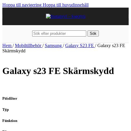
Hoppa till navigering
Hoppa till huvudinnehåll
Sök
Hem
/
Mobiltillbehör
/
Samsung
/
Galaxy S23 FE
/
Galaxy s23 FE
Skärmskydd
Galaxy s23 FE Skärmskydd
Prisfilter
Typ
Funktion