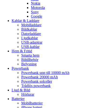
Nokia
Motorola
Sony
Google
Kablar & Laddare
Mobilladdare
Bildkablar
Datorladdare
Ljudkablar
USB-adaptrar
USB-kablar
Hem & Fritid
Smarta hem
Biltillbehör
Belysning
Powerbank
Powerbank upp till 10000 mAh
Powerbank 20000 mAh
Powerbank solceller
Trådlös powerbank
Ljud & Bild
Hörlurar
Batterier
Mobilbatterier
iPhone batteri