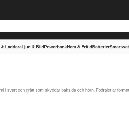
 & Laddare
Ljud & Bild
Powerbank
Hem & Fritid
Batterier
Smartwa
fodral i svart och grått som skyddar baksida och hörn. Fodralet är for