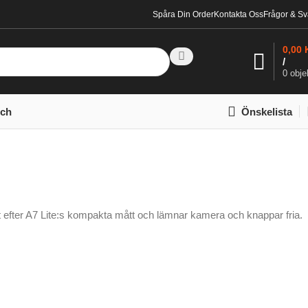
Spåra Din Order
Kontakta Oss
Frågor & Sv
0,00
/
0
obje
tch
Önskelista
mat efter A7 Lite:s kompakta mått och lämnar kamera och knappar fria.