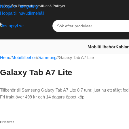
Hoppa till navigering
m Oss
Våra Partners
Kundvillkor & Policyer
Hoppa till huvudinnehåll
Mobiltillbehör
Kablar
Hem
/
Mobiltillbehör
/
Samsung
/
Galaxy Tab A7 Lite
Galaxy Tab A7 Lite
Tillbehör till Samsung Galaxy Tab A7 Lite 8,7 tum: just nu ett tåligt 
Fri frakt över 499 kr och 14 dagars öppet köp.
Prisfilter