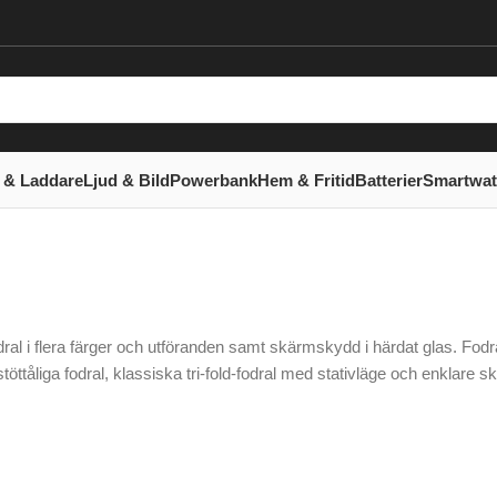
 & Laddare
Ljud & Bild
Powerbank
Hem & Fritid
Batterier
Smartwa
odral i flera färger och utföranden samt skärmskydd i härdat glas. Fo
 stöttåliga fodral, klassiska tri-fold-fodral med stativläge och enklare 