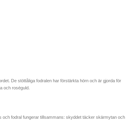
ordet. De stöttåliga fodralen har förstärkta hörn och är gjorda för
osa och roséguld.
s och fodral fungerar tillsammans: skyddet täcker skärmytan och