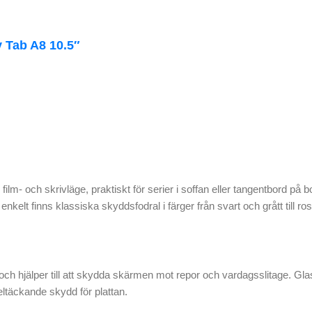
 Tab A8 10.5″
film- och skrivläge, praktiskt för serier i soffan eller tangentbord på b
ch enkelt finns klassiska skyddsfodral i färger från svart och grått till r
h hjälper till att skydda skärmen mot repor och vardagsslitage. Gla
ltäckande skydd för plattan.