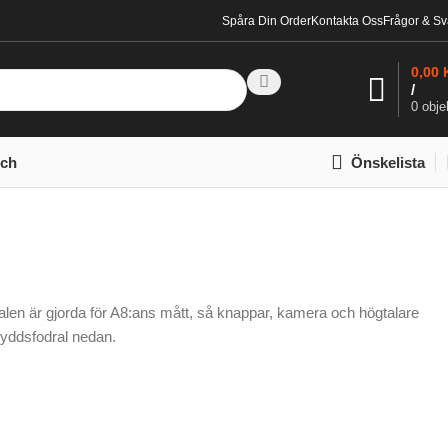
Spåra Din Order
Kontakta Oss
Frågor & Sv
0,00
/
0
obje
tch
Önskelista
dralen är gjorda för A8:ans mått, så knappar, kamera och högtalare
skyddsfodral nedan.