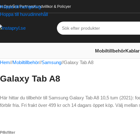
Hoppa till navigering
m Oss
Våra Partners
Kundvillkor & Policyer
Hoppa till huvudinnehåll
Mobiltillbehör
Kablar
Hem
/
Mobiltillbehör
/
Samsung
/
Galaxy Tab A8
Galaxy Tab A8
Här hittar du tillbehör till Samsung Galaxy Tab A8 10,5 tum (2021): f
förblir fria. Fri frakt över 499 kr och 14 dagars öppet köp. Välj mellan
Prisfilter