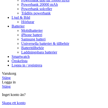
Powerbank upp till 10000 mAh
Powerbank 20000 mAh
Powerbank solceller
Trådlös powerbank
Ljud & Bild
Hörlurar
Batterier
Mobilbatterier
iPhone batteri
Samsung batteri
Universella batterier & tillbehör
Batteritillbehör
Laddningsbara batterier
Smartwatch
Önskelista
Logga in / registrera
Varukorg
Stäng
Logga in
Stäng
Inget konto än?
Skapa ett konto