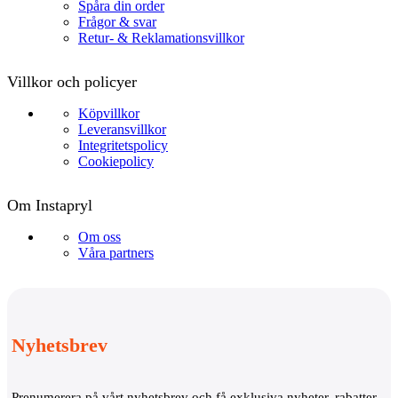
Spåra din order
Frågor & svar
Retur- & Reklamationsvillkor
Villkor och policyer
Köpvillkor
Leveransvillkor
Integritetspolicy
Cookiepolicy
Om Instapryl
Om oss
Våra partners
Nyhetsbrev
Prenumerera på vårt nyhetsbrev och få exklusiva nyheter, rabatter