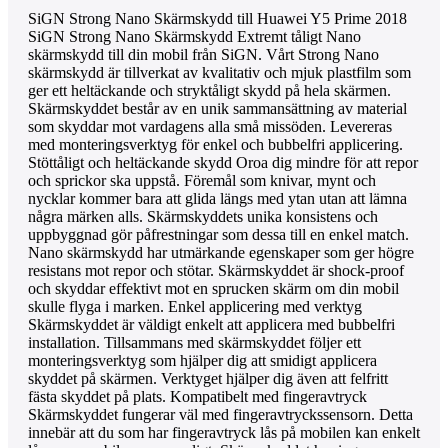
SiGN Strong Nano Skärmskydd till Huawei Y5 Prime 2018
SiGN Strong Nano Skärmskydd Extremt tåligt Nano
skärmskydd till din mobil från SiGN. Vårt Strong Nano
skärmskydd är tillverkat av kvalitativ och mjuk plastfilm som
ger ett heltäckande och stryktåligt skydd på hela skärmen.
Skärmskyddet består av en unik sammansättning av material
som skyddar mot vardagens alla små missöden. Levereras
med monteringsverktyg för enkel och bubbelfri applicering.
Stöttåligt och heltäckande skydd Oroa dig mindre för att repor
och sprickor ska uppstå. Föremål som knivar, mynt och
nycklar kommer bara att glida längs med ytan utan att lämna
några märken alls. Skärmskyddets unika konsistens och
uppbyggnad gör påfrestningar som dessa till en enkel match.
Nano skärmskydd har utmärkande egenskaper som ger högre
resistans mot repor och stötar. Skärmskyddet är shock-proof
och skyddar effektivt mot en sprucken skärm om din mobil
skulle flyga i marken. Enkel applicering med verktyg
Skärmskyddet är väldigt enkelt att applicera med bubbelfri
installation. Tillsammans med skärmskyddet följer ett
monteringsverktyg som hjälper dig att smidigt applicera
skyddet på skärmen. Verktyget hjälper dig även att felfritt
fästa skyddet på plats. Kompatibelt med fingeravtryck
Skärmskyddet fungerar väl med fingeravtryckssensorn. Detta
innebär att du som har fingeravtryck lås på mobilen kan enkelt