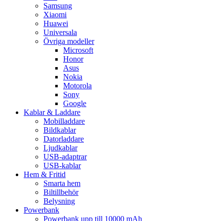
Samsung
Xiaomi
Huawei
Universala
Övriga modeller
Microsoft
Honor
Asus
Nokia
Motorola
Sony
Google
Kablar & Laddare
Mobilladdare
Bildkablar
Datorladdare
Ljudkablar
USB-adaptrar
USB-kablar
Hem & Fritid
Smarta hem
Biltillbehör
Belysning
Powerbank
Powerbank upp till 10000 mAh