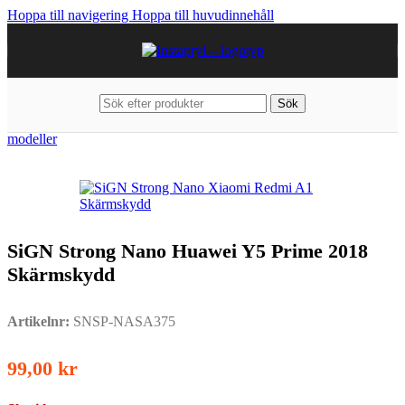
Hoppa till navigering
Hoppa till huvudinnehåll
Sök
Hem
/
Mobiltillbehör
/
Huawei
/
Mobiltillbehör till övriga Huawei
modeller
SiGN Strong Nano Huawei Y5 Prime 2018
Skärmskydd
Artikelnr:
SNSP-NASA375
99,00
kr