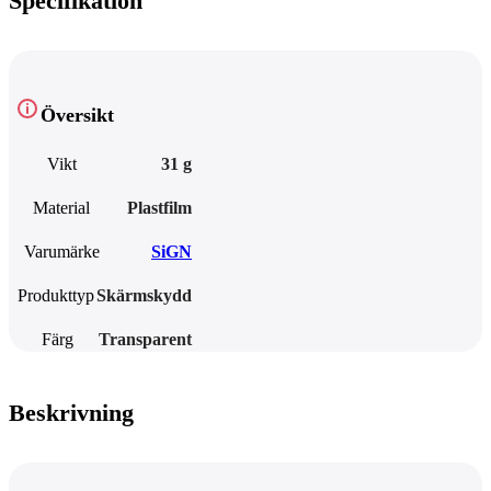
Specifikation
Översikt
Vikt
31 g
Material
Plastfilm
Varumärke
SiGN
Produkttyp
Skärmskydd
Färg
Transparent
Beskrivning