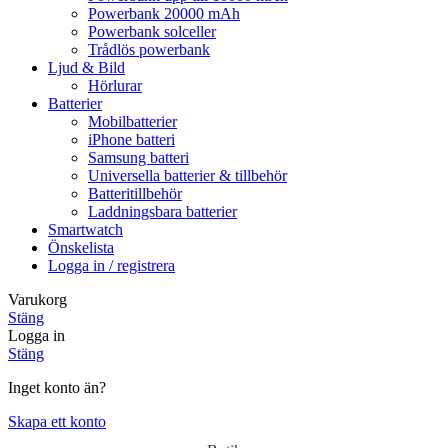
Powerbank 20000 mAh
Powerbank solceller
Trådlös powerbank
Ljud & Bild
Hörlurar
Batterier
Mobilbatterier
iPhone batteri
Samsung batteri
Universella batterier & tillbehör
Batteritillbehör
Laddningsbara batterier
Smartwatch
Önskelista
Logga in / registrera
Varukorg
Stäng
Logga in
Stäng
Inget konto än?
Skapa ett konto