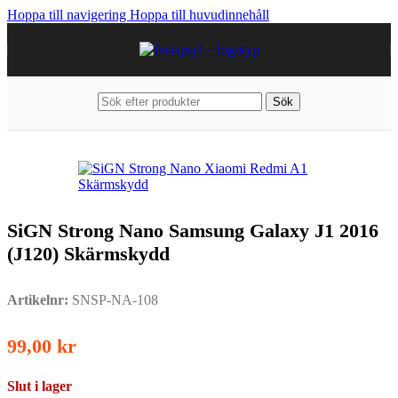
Hoppa till navigering
Hoppa till huvudinnehåll
Sök
Hem
/
Mobiltillbehör
/
Samsung
/
Övriga Samsung modeller
SiGN Strong Nano Samsung Galaxy J1 2016
(J120) Skärmskydd
Artikelnr:
SNSP-NA-108
99,00
kr
Slut i lager