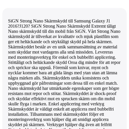
SiGN Strong Nano Skärmskydd till Samsung Galaxy J1
2016?J120? SiGN Strong Nano Skärmskydd Extremt tåligt
Nano skärmskydd till din mobil från SiGN. Vårt Strong Nano
skärmskydd är tillverkat av kvalitativ och mjuk plastfilm som
ger ett heltäckande och stryktåligt skydd på hela skärmen.
Skärmskyddet består av en unik sammansättning av material
som skyddar mot vardagens alla små missöden. Levereras
med monteringsverktyg för enkel och bubbelfri applicering.
Stöttåligt och heltäckande skydd Oroa dig mindre för att repor
och sprickor ska uppstå. Föremål som knivar, mynt och
nycklar kommer bara att glida längs med ytan utan att lämna
några märken alls. Skärmskyddets unika konsistens och
uppbyggnad gör påfrestningar som dessa till en enkel match.
Nano skärmskydd har utmärkande egenskaper som ger högre
resistans mot repor och stötar. Skärmskyddet är shock-proof
och skyddar effektivt mot en sprucken skärm om din mobil
skulle flyga i marken. Enkel applicering med verktyg
Skärmskyddet är väldigt enkelt att applicera med bubbelfri
installation. Tillsammans med skärmskyddet följer ett
monteringsverktyg som hjälper dig att smidigt applicera
skyddet på skärmen. Verktyget hjälper dig även att felfritt