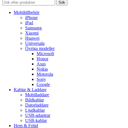
Sök
Mobiltillbehör
iPhone
iPad
Samsung
Xiaomi
Huawei
Universala
Övriga modeller
Microsoft
Honor
Asus
Nokia
Motorola
Sony
Google
Kablar & Laddare
Mobilladdare
Bildkablar
Datorladdare
Ljudkablar
USB-adaptrar
USB-kablar
Hem & Fritid