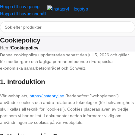
Hoppa till navigering
Hoppa till huvudinnehåll
Cookiepolicy
Hem
/
Cookiepolicy
Denna cookiepolicy uppdaterades senast den juli 5, 2026 och gäller
för medborgare och lagliga permanentboende i Europeiska
ekonomiska samarbetsområdet och Schweiz.
1. Introduktion
Vår webbplats,
https://instapryl.se
(hädanefter: ”webbplatsen”)
använder cookies och andra relaterade teknologier (för bekvämlighets
skull kallas all teknik för ”cookies”). Cookies placeras även av tredje
part som vi har anlitat. I dokumentet nedan informerar vi dig om
användningen av cookies på vår webbplats.