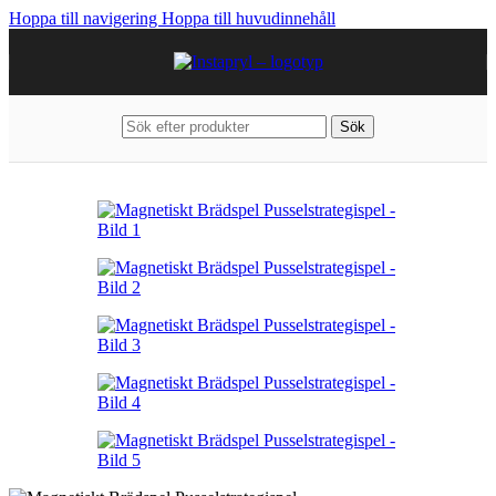
Hoppa till navigering
Hoppa till huvudinnehåll
Sök
Hem
/
Hem & Fritid
/
Hobby
/
Gadget & Leksaker