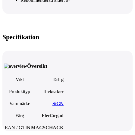
Rekommenderad ålder: 9+
Specifikation
Översikt
Vikt
151 g
Produkttyp
Leksaker
Varumärke
SiGN
Färg
Flerfärgad
EAN / GTIN
MAGSCHACK