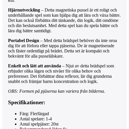
kul.
Hjärnutveckling
– Detta magnetiska pussel är ett roligt och
underhållande spel som kan hjälpa dig att lära och växa bättre.
Det kan också förbättra ditt tänkande, din logik, ditt omdöme
och din beslutsamhet. Med detta spel kan du spela bättre och
lära dig bättre samtidigt.
Portabel Design
– Med detta brädspel behöver du inte oroa
dig för att förlora eller tappa pjäserna. De är magnetiserade
och fäster ordentligt på brädet. Detta set är kompakt och
bekvämt för alla pusselälskare.
Enkelt och lätt att använda
– Njut av detta brädspel som
erbjuder olika lägen och nivåer för olika behov och
preferenser. Det förbättrar dina reflexer, lär dig grunderna
snabbt och främjar barns koncentration och logik.
OBS: Formen på pjäserna kan variera från bilderna.
Specifikationer:
Färg: Flerfärgad
Antal spelare: 1-4
Antal spelpjäser: 20st