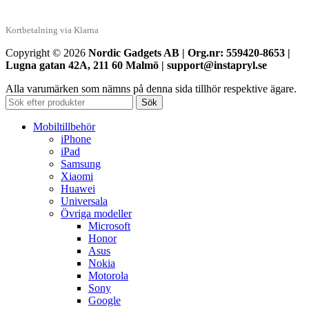
Kortbetalning via Klarna
Copyright © 2026
Nordic Gadgets AB | Org.nr: 559420-8653 |
Lugna gatan 42A, 211 60 Malmö | support@instapryl.se
Alla varumärken som nämns på denna sida tillhör respektive ägare.
Sök
Mobiltillbehör
iPhone
iPad
Samsung
Xiaomi
Huawei
Universala
Övriga modeller
Microsoft
Honor
Asus
Nokia
Motorola
Sony
Google