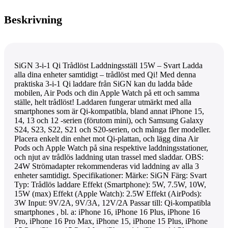
Beskrivning
SiGN 3-i-1 Qi Trådlöst Laddningsställ 15W – Svart Ladda
alla dina enheter samtidigt – trådlöst med Qi! Med denna
praktiska 3-i-1 Qi laddare från SiGN kan du ladda både
mobilen, Air Pods och din Apple Watch på ett och samma
ställe, helt trådlöst! Laddaren fungerar utmärkt med alla
smartphones som är Qi-kompatibla, bland annat iPhone 15,
14, 13 och 12 -serien (förutom mini), och Samsung Galaxy
S24, S23, S22, S21 och S20-serien, och många fler modeller.
Placera enkelt din enhet mot Qi-plattan, och lägg dina Air
Pods och Apple Watch på sina respektive laddningsstationer,
och njut av trådlös laddning utan trassel med sladdar. OBS:
24W Strömadapter rekommenderas vid laddning av alla 3
enheter samtidigt. Specifikationer: Märke: SiGN Färg: Svart
Typ: Trådlös laddare Effekt (Smartphone): 5W, 7.5W, 10W,
15W (max) Effekt (Apple Watch): 2.5W Effekt (AirPods):
3W Input: 9V/2A, 9V/3A, 12V/2A Passar till: Qi-kompatibla
smartphones , bl. a: iPhone 16, iPhone 16 Plus, iPhone 16
Pro, iPhone 16 Pro Max, iPhone 15, iPhone 15 Plus, iPhone