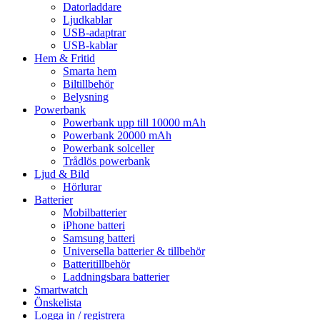
Datorladdare
Ljudkablar
USB-adaptrar
USB-kablar
Hem & Fritid
Smarta hem
Biltillbehör
Belysning
Powerbank
Powerbank upp till 10000 mAh
Powerbank 20000 mAh
Powerbank solceller
Trådlös powerbank
Ljud & Bild
Hörlurar
Batterier
Mobilbatterier
iPhone batteri
Samsung batteri
Universella batterier & tillbehör
Batteritillbehör
Laddningsbara batterier
Smartwatch
Önskelista
Logga in / registrera