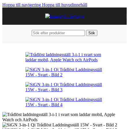
Hoppa till navigering
Hoppa till huvudinnehåll
Sök
Hem
/
Kablar & Laddare
/
Mobilladdare
/
Trådlösa Laddare