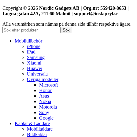
Copyright © 2026
Nordic Gadgets AB | Org.nr: 559420-8653 |
Lugna gatan 42A, 211 60 Malmö | support@instapryl.se
Alla varumärken som nämns på denna sida tillhör respektive ägare.
Sök
Mobiltillbehör
iPhone
iPad
Samsung
Xiaomi
Huawei
Universala
Övriga modeller
Microsoft
Honor
Asus
Nokia
Motorola
Sony
Google
Kablar & Laddare
Mobilladdare
Bildkablar