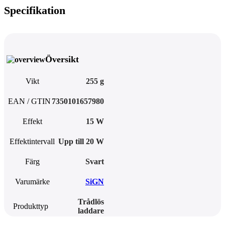
Specifikation
Översikt
Vikt
255 g
EAN / GTIN
7350101657980
Effekt
15 W
Effektintervall
Upp till 20 W
Färg
Svart
Varumärke
SiGN
Trådlös
Produkttyp
laddare