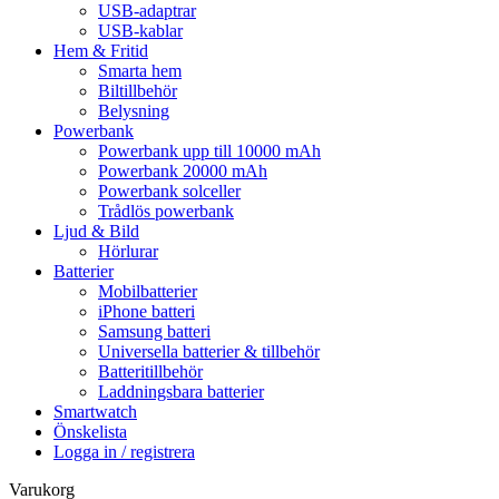
USB-adaptrar
USB-kablar
Hem & Fritid
Smarta hem
Biltillbehör
Belysning
Powerbank
Powerbank upp till 10000 mAh
Powerbank 20000 mAh
Powerbank solceller
Trådlös powerbank
Ljud & Bild
Hörlurar
Batterier
Mobilbatterier
iPhone batteri
Samsung batteri
Universella batterier & tillbehör
Batteritillbehör
Laddningsbara batterier
Smartwatch
Önskelista
Logga in / registrera
Varukorg