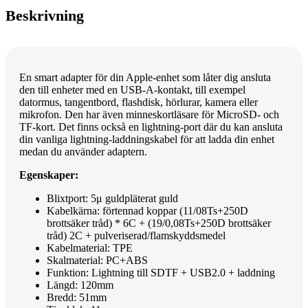
Beskrivning
En smart adapter för din Apple-enhet som låter dig ansluta
den till enheter med en USB-A-kontakt, till exempel
datormus, tangentbord, flashdisk, hörlurar, kamera eller
mikrofon. Den har även minneskortläsare för MicroSD- och
TF-kort. Det finns också en lightning-port där du kan ansluta
din vanliga lightning-laddningskabel för att ladda din enhet
medan du använder adaptern.
Egenskaper:
Blixtport: 5μ guldpläterat guld
Kabelkärna: förtennad koppar (11/08Ts+250D
brottsäker tråd) * 6C + (19/0,08Ts+250D brottsäker
tråd) 2C + pulveriserad/flamskyddsmedel
Kabelmaterial: TPE
Skalmaterial: PC+ABS
Funktion: Lightning till SDTF + USB2.0 + laddning
Längd: 120mm
Bredd: 51mm