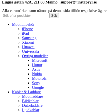
Lugna gatan 42A, 211 60 Malmö | support@instapryl.se
Alla varumärken som nämns på denna sida tillhör respektive ägare.
Sök
Mobiltillbehör
iPhone
iPad
Samsung
Xiaomi
Huawei
Universala
Övriga modeller
Microsoft
Honor
Asus
Nokia
Motorola
Sony
Google
Kablar & Laddare
Mobilladdare
Bildkablar
Datorladdare
Ljudkablar