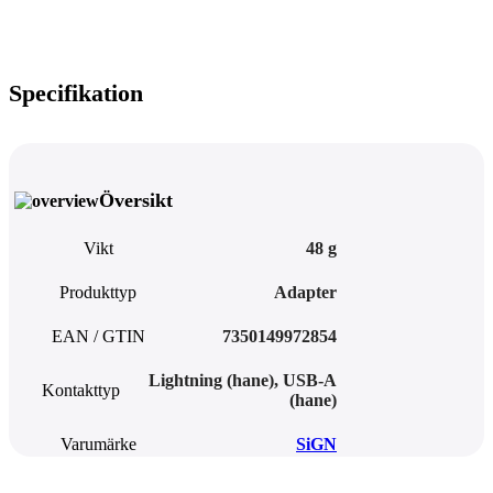
Specifikation
Översikt
Vikt
48 g
Produkttyp
Adapter
EAN / GTIN
7350149972854
Lightning (hane), USB-A
Kontakttyp
(hane)
Varumärke
SiGN