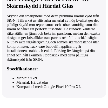
Skärmskydd i Härdat Glas
Skydda din smartphone med detta premium skärmskydd från
SiGN. Tillverkat av slitstarka material av hög kvalitet ger det
pålitligt skydd mot repor, smuts och stötar samtidigt som din
skärm behåller sitt perfekta utseende. De rundade kanterna
säkerställer en jämn och bekväm passform, medan den exakta
designen ger kristallklar transparens och full touchkänslighet.
Njut av äkta färgåtergivning och sömlös skärmprestanda utan
kompromisser. Tack vare bubbelfri applicering är
installationen snabb och enkel. Förläng livslängden på din
enhet och håll skärmen i toppskick med detta pålitliga
skärmskydd från SiGN.
Specifikationer:
Märke: SiGN
Material: Härdat glas
Kompatibel med: Google Pixel 10 Pro XL