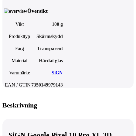
Översikt
Vikt
100 g
Produkttyp
Skärmskydd
Färg
Transparent
Material
Härdat glas
Varumärke
SiGN
EAN / GTIN
7350149979143
Beskrivning
SiGN Google Pixel 10 Pro XL 3D