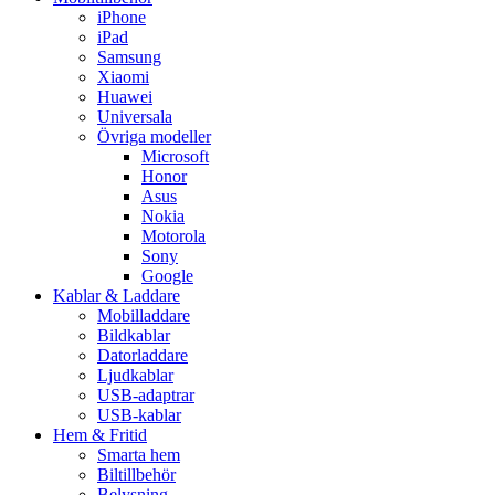
iPhone
iPad
Samsung
Xiaomi
Huawei
Universala
Övriga modeller
Microsoft
Honor
Asus
Nokia
Motorola
Sony
Google
Kablar & Laddare
Mobilladdare
Bildkablar
Datorladdare
Ljudkablar
USB-adaptrar
USB-kablar
Hem & Fritid
Smarta hem
Biltillbehör
Belysning