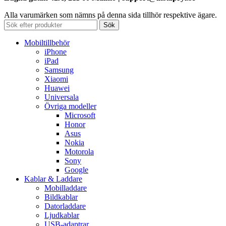
Alla varumärken som nämns på denna sida tillhör respektive ägare.
Sök
Mobiltillbehör
iPhone
iPad
Samsung
Xiaomi
Huawei
Universala
Övriga modeller
Microsoft
Honor
Asus
Nokia
Motorola
Sony
Google
Kablar & Laddare
Mobilladdare
Bildkablar
Datorladdare
Ljudkablar
USB-adaptrar