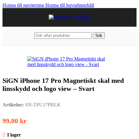
Hoppa till navigering
Hoppa till huvudinnehåll
Sök
Hem
/
Mobiltillbehör
/
iPhone
/
iPhone 17 Pro
SiGN iPhone 17 Pro Magnetiskt skal med
linsskydd och logo view – Svart
Artikelnr:
SN-TPU17PBLK
99,00
kr
I lager