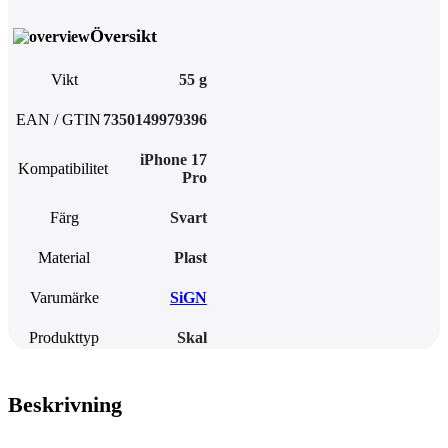
Översikt
Vikt
55 g
EAN / GTIN
7350149979396
iPhone 17
Kompatibilitet
Pro
Färg
Svart
Material
Plast
Varumärke
SiGN
Produkttyp
Skal
Beskrivning