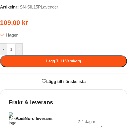
Artikelnr:
SN-SIL15PLavender
109,00
kr
I lager
-
+
Lägg Till I Varukorg
Lägg till i önskelista
Frakt & leverans
PostNord leverans
2-4 dagar