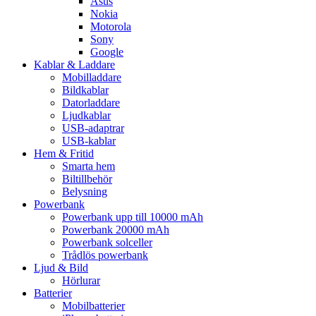
Asus
Nokia
Motorola
Sony
Google
Kablar & Laddare
Mobilladdare
Bildkablar
Datorladdare
Ljudkablar
USB-adaptrar
USB-kablar
Hem & Fritid
Smarta hem
Biltillbehör
Belysning
Powerbank
Powerbank upp till 10000 mAh
Powerbank 20000 mAh
Powerbank solceller
Trådlös powerbank
Ljud & Bild
Hörlurar
Batterier
Mobilbatterier