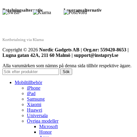
Betalningsalternativ
Leveransalternativ
Kortbetalning via Klarna
Copyright © 2026
Nordic Gadgets AB | Org.nr: 559420-8653 |
Lugna gatan 42A, 211 60 Malmö | support@instapryl.se
Alla varumärken som nämns på denna sida tillhör respektive ägare.
Sök
Mobiltillbehör
iPhone
iPad
Samsung
Xiaomi
Huawei
Universala
Övriga modeller
Microsoft
Honor