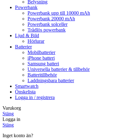
Belysning
Powerbank
Powerbank upp till 10000 mAh
Powerbank 20000 mAh
Powerbank solceller
Trådlös powerbank
Ljud & Bild
Hörlurar
Batterier
Mobilbatterier
iPhone batteri
Samsung batteri
Universella batterier & tillbehör
Batteritillbehör
Laddningsbara batterier
Smartwatch
Önskelista
Logga in / registrera
Varukorg
Stäng
Logga in
Stäng
Inget konto än?