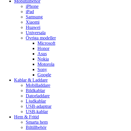
Mobiltillbehör
iPhone
iPad
Samsung
Xiaomi
Huawei
Universala
Övriga modeller
Microsoft
Honor
Asus
Nokia
Motorola
Sony
Google
Kablar & Laddare
Mobilladdare
Bildkablar
Datorladdare
Ljudkablar
USB-adaptrar
USB-kablar
Hem & Fritid
Smarta hem
Biltillbehör