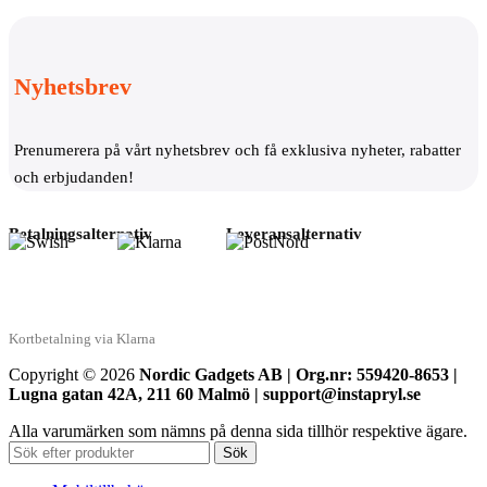
Nyhetsbrev
Prenumerera på vårt nyhetsbrev och få exklusiva nyheter, rabatter
och erbjudanden!
Betalningsalternativ
Leveransalternativ
Kortbetalning via Klarna
Copyright © 2026
Nordic Gadgets AB | Org.nr: 559420-8653 |
Lugna gatan 42A, 211 60 Malmö | support@instapryl.se
Alla varumärken som nämns på denna sida tillhör respektive ägare.
Sök