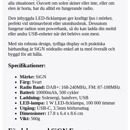
alla situationer. Oavsett om solen skiner eller inte, eller om
elen är borta, har du alltid en fungerande radio.
Den inbyggda LED-ficklampan ger kraftigt ljus i mörker,
perfekt vid strömavbrott eller utomhusbruk. Dessutom
fungerar radion som powerbank, så du kan ladda din mobil
eller andra USB-enheter när det behövs som mest.
Med sin robusta design, tydliga display och praktiska
bärhandtag är SiGN nödradio enkel att ta med överallt och
byggd för att hålla.
Specifikationer:
Märke:
SiGN
Färg:
Svart
Radio Band:
DAB+: 168-240MHz, FM: 87-108MHz
Batteri:
10000mAh, 500 cykler
Laddning:
Solenergi, handvev, USB
LED-lampa:
1 W LED-ficklampa, 100 000 timmar
Utgång:
USB-C, 3.5mm hörlursuttag
Dimensioner:
17.8 x 6.4 x 8.6 cm
Vikt:
560g