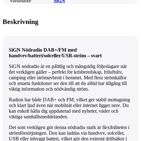
Varumärke
SiGN
Beskrivning
SiGN Nödradio DAB+/FM med
handvev/batteri/solceller/USB-ström – svart
SiGN nödradio är en pålitlig och mångsidig följeslagare när
det verkligen gäller – perfekt för krisberedskap, friluftsliv,
camping eller strömavbrott i hemmet. Med flera strömkällor
och smarta funktioner ser den till att du alltid har tillgång till
viktig information och nödvändig ström.
Radion har både DAB+ och FM, vilket ger stabil mottagning
och klart ljud även när mobilnät eller internet ligger nere. Du
kan enkelt hålla dig uppdaterad med nyheter, väder och
viktiga samhällsmeddelanden.
Det som verkligen gör denna nödradio stark är flexibiliteten i
strömförsörjningen. Den kan laddas via handvev, solceller,
USB eller inbyggt batteri, vilket gör den extremt driftsäker i