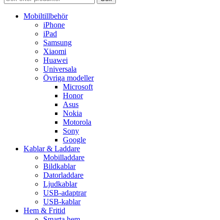
Mobiltillbehör
iPhone
iPad
Samsung
Xiaomi
Huawei
Universala
Övriga modeller
Microsoft
Honor
Asus
Nokia
Motorola
Sony
Google
Kablar & Laddare
Mobilladdare
Bildkablar
Datorladdare
Ljudkablar
USB-adaptrar
USB-kablar
Hem & Fritid
Smarta hem