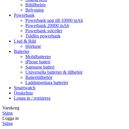
Biltillbehör
Belysning
Powerbank
Powerbank upp till 10000 mAh
Powerbank 20000 mAh
Powerbank solceller
Trådlös powerbank
Ljud & Bild
Hörlurar
Batterier
Mobilbatterier
iPhone batteri
Samsung batteri
Universella batterier & tillbehör
Batteritillbehör
Laddningsbara batterier
Smartwatch
Önskelista
Logga in / registrera
Varukorg
Stäng
Logga in
Stäng