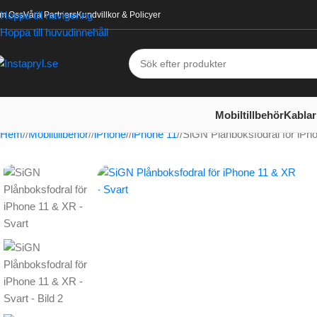
Hoppa till navigering
m Oss
Våra Partners
Kundvillkor & Policyer
Hoppa till huvudinnehåll
Mobiltillbehör
Kablar
Hem
/
Mobiltillbehör
/
iPhone
/
iPhone 11
/
SiGN Plånboksfodral för iPh