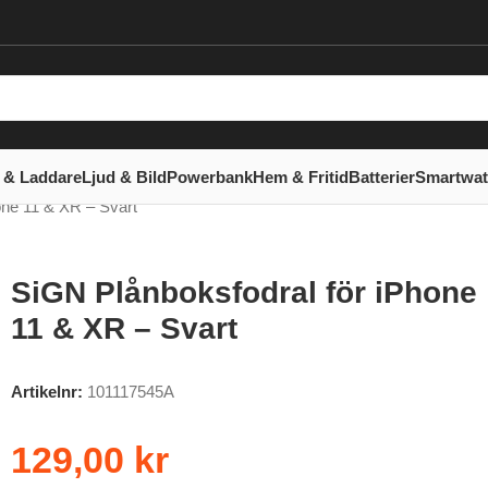
 & Laddare
Ljud & Bild
Powerbank
Hem & Fritid
Batterier
Smartwa
one 11 & XR – Svart
SiGN Plånboksfodral för iPhone
11 & XR – Svart
Artikelnr:
101117545A
129,00
kr