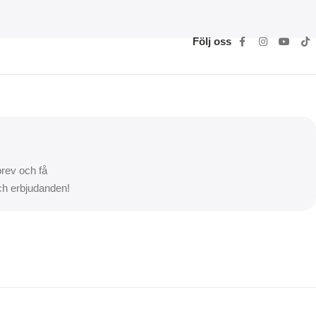
Följ oss
rev och få
och erbjudanden!