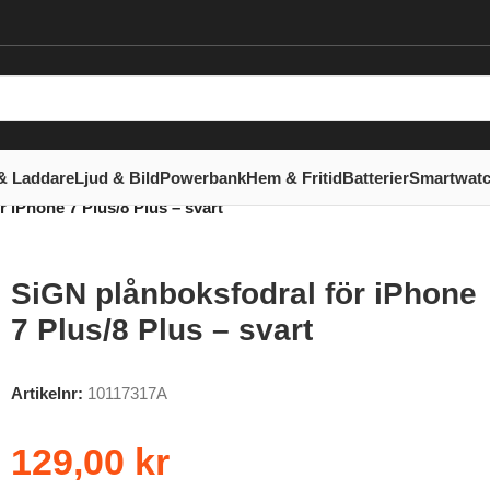
& Laddare
Ljud & Bild
Powerbank
Hem & Fritid
Batterier
Smartwat
 iPhone 7 Plus/8 Plus – svart
SiGN plånboksfodral för iPhone
7 Plus/8 Plus – svart
Artikelnr:
10117317A
129,00
kr