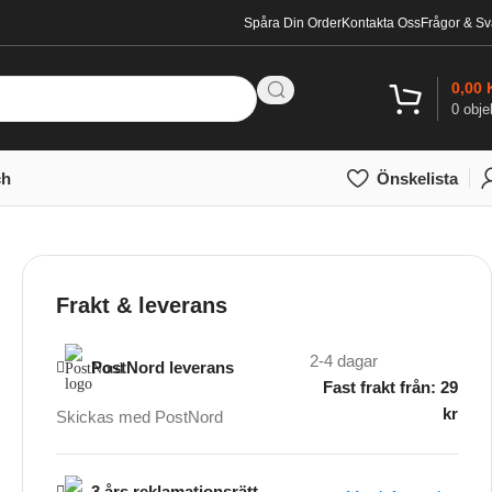
Spåra Din Order
Kontakta Oss
Frågor & Sv
0,00
0
obje
ch
Önskelista
Frakt & leverans
2-4 dagar
PostNord leverans
Fast frakt från: 29
kr
Skickas med PostNord
3 års reklamationsrätt