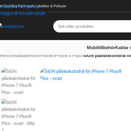
Hoppa till navigering
m Oss
Våra Partners
Kundvillkor & Policyer
Hoppa till huvudinnehåll
Mobiltillbehör
Kablar 
Hem
/
Mobiltillbehör
/
iPhone
/
iPhone 8 Plus
/
SiGN plånboksfodral för