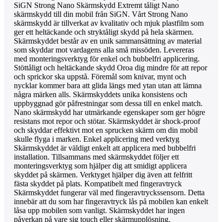
SiGN Strong Nano Skärmskydd Extremt tåligt Nano
skärmskydd till din mobil från SiGN. Vårt Strong Nano
skärmskydd är tillverkat av kvalitativ och mjuk plastfilm som
ger ett heltäckande och stryktåligt skydd på hela skärmen.
Skärmskyddet består av en unik sammansättning av material
som skyddar mot vardagens alla små missöden. Levereras
med monteringsverktyg för enkel och bubbelfri applicering.
Stöttåligt och heltäckande skydd Oroa dig mindre för att repor
och sprickor ska uppstå. Föremål som knivar, mynt och
nycklar kommer bara att glida längs med ytan utan att lämna
några märken alls. Skärmskyddets unika konsistens och
uppbyggnad gör påfrestningar som dessa till en enkel match.
Nano skärmskydd har utmärkande egenskaper som ger högre
resistans mot repor och stötar. Skärmskyddet är shock-proof
och skyddar effektivt mot en sprucken skärm om din mobil
skulle flyga i marken. Enkel applicering med verktyg
Skärmskyddet är väldigt enkelt att applicera med bubbelfri
installation. Tillsammans med skärmskyddet följer ett
monteringsverktyg som hjälper dig att smidigt applicera
skyddet på skärmen. Verktyget hjälper dig även att felfritt
fästa skyddet på plats. Kompatibelt med fingeravtryck
Skärmskyddet fungerar väl med fingeravtryckssensorn. Detta
innebär att du som har fingeravtryck lås på mobilen kan enkelt
låsa upp mobilen som vanligt. Skärmskyddet har ingen
påverkan på vare sig touch eller skärmupplösning.