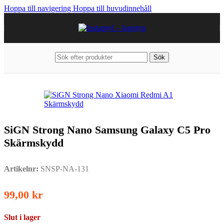
Hoppa till navigering
Hoppa till huvudinnehåll
Sök
Hem
/
Mobiltillbehör
/
Samsung
/
Övriga Samsung modeller
SiGN Strong Nano Samsung Galaxy C5 Pro
Skärmskydd
Artikelnr:
SNSP-NA-131
99,00
kr
Slut i lager