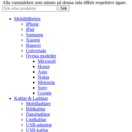
Alla varumärken som nämns på denna sida tillhör respektive ägare.
Sök
Mobiltillbehör
iPhone
iPad
Samsung
Xiaomi
Huawei
Universala
Övriga modeller
Microsoft
Honor
Asus
Nokia
Motorola
Sony
Google
Kablar & Laddare
Mobilladdare
Bildkablar
Datorladdare
Ljudkablar
USB-adaptrar
USB-kablar