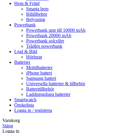
Hem & Fritid
Smarta hem
Biltillbehör
Belysning
Powerbank
Powerbank upp till 10000 mAh
Powerbank 20000 mAh
Powerbank solceller
Trådlös powerbank
Ljud & Bild
Hörlurar
Batterier
Mobilbatterier
iPhone batteri
Samsung batteri
Universella batterier & tillbehör
Batteritillbehör
Laddningsbara batterier
Smartwatch
Önskelista
Logga in / registrera
Varukorg
Stäng
Logga in