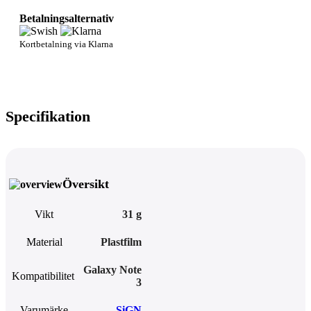
Betalningsalternativ
Kortbetalning via Klarna
Specifikation
Översikt
Vikt
31 g
Material
Plastfilm
Galaxy Note
Kompatibilitet
3
Varumärke
SiGN