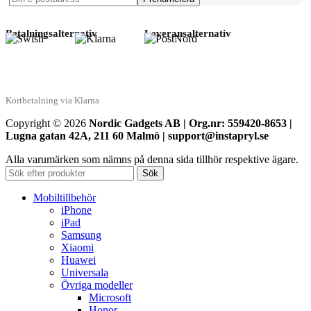
Betalningsalternativ
Leveransalternativ
Kortbetalning via Klarna
Copyright © 2026
Nordic Gadgets AB | Org.nr: 559420-8653 |
Lugna gatan 42A, 211 60 Malmö | support@instapryl.se
Alla varumärken som nämns på denna sida tillhör respektive ägare.
Sök
Mobiltillbehör
iPhone
iPad
Samsung
Xiaomi
Huawei
Universala
Övriga modeller
Microsoft
Honor