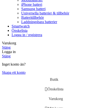
Mobilbatterier
iPhone batteri
Samsung batteri
Universella batterier & tillbehör
Batteritillbehör
Laddningsbara batterier
Smartwatch
Önskelista
Logga in / registrera
Varukorg
Stäng
Logga in
Stäng
Inget konto än?
Skapa ett konto
Butik
Önskelista
Varukorg