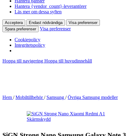
Hantera tjänster
Hantera {vendor_count}-leverantörer
Läs mer om dessa syften
Acceptera
Endast nödvändiga
Visa preferenser
Visa preferenser
Spara preferenser
Cookiepolicy
Integritetspolicy
Hoppa till navigering
Hoppa till huvudinnehåll
Hem
/
Mobiltillbehör
/
Samsung
/
Övriga Samsung modeller
SiGN Strong Nano Samsung Galaxy Note 3