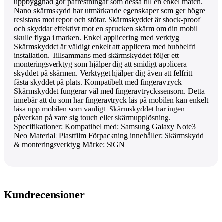
uppbyggnad gör påfrestningar som dessa till en enkel match.
Nano skärmskydd har utmärkande egenskaper som ger högre
resistans mot repor och stötar. Skärmskyddet är shock-proof
och skyddar effektivt mot en sprucken skärm om din mobil
skulle flyga i marken. Enkel applicering med verktyg
Skärmskyddet är väldigt enkelt att applicera med bubbelfri
installation. Tillsammans med skärmskyddet följer ett
monteringsverktyg som hjälper dig att smidigt applicera
skyddet på skärmen. Verktyget hjälper dig även att felfritt
fästa skyddet på plats. Kompatibelt med fingeravtryck
Skärmskyddet fungerar väl med fingeravtryckssensorn. Detta
innebär att du som har fingeravtryck lås på mobilen kan enkelt
låsa upp mobilen som vanligt. Skärmskyddet har ingen
påverkan på vare sig touch eller skärmupplösning.
Specifikationer: Kompatibel med: Samsung Galaxy Note3
Neo Material: Plastfilm Förpackning innehåller: Skärmskydd
& monteringsverktyg Märke: SiGN
Kundrecensioner