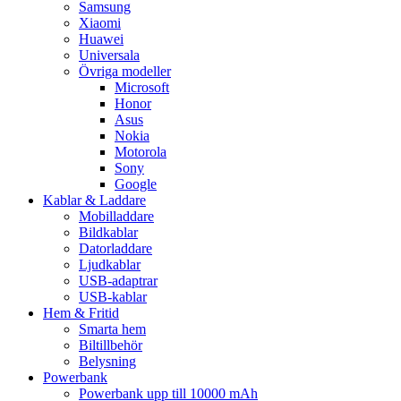
Samsung
Xiaomi
Huawei
Universala
Övriga modeller
Microsoft
Honor
Asus
Nokia
Motorola
Sony
Google
Kablar & Laddare
Mobilladdare
Bildkablar
Datorladdare
Ljudkablar
USB-adaptrar
USB-kablar
Hem & Fritid
Smarta hem
Biltillbehör
Belysning
Powerbank
Powerbank upp till 10000 mAh