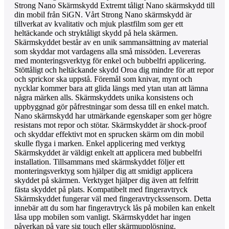
Strong Nano Skärmskydd Extremt tåligt Nano skärmskydd till
din mobil från SiGN. Vårt Strong Nano skärmskydd är
tillverkat av kvalitativ och mjuk plastfilm som ger ett
heltäckande och stryktåligt skydd på hela skärmen.
Skärmskyddet består av en unik sammansättning av material
som skyddar mot vardagens alla små missöden. Levereras
med monteringsverktyg för enkel och bubbelfri applicering.
Stöttåligt och heltäckande skydd Oroa dig mindre för att repor
och sprickor ska uppstå. Föremål som knivar, mynt och
nycklar kommer bara att glida längs med ytan utan att lämna
några märken alls. Skärmskyddets unika konsistens och
uppbyggnad gör påfrestningar som dessa till en enkel match.
Nano skärmskydd har utmärkande egenskaper som ger högre
resistans mot repor och stötar. Skärmskyddet är shock-proof
och skyddar effektivt mot en sprucken skärm om din mobil
skulle flyga i marken. Enkel applicering med verktyg
Skärmskyddet är väldigt enkelt att applicera med bubbelfri
installation. Tillsammans med skärmskyddet följer ett
monteringsverktyg som hjälper dig att smidigt applicera
skyddet på skärmen. Verktyget hjälper dig även att felfritt
fästa skyddet på plats. Kompatibelt med fingeravtryck
Skärmskyddet fungerar väl med fingeravtryckssensorn. Detta
innebär att du som har fingeravtryck lås på mobilen kan enkelt
låsa upp mobilen som vanligt. Skärmskyddet har ingen
påverkan på vare sig touch eller skärmupplösning.