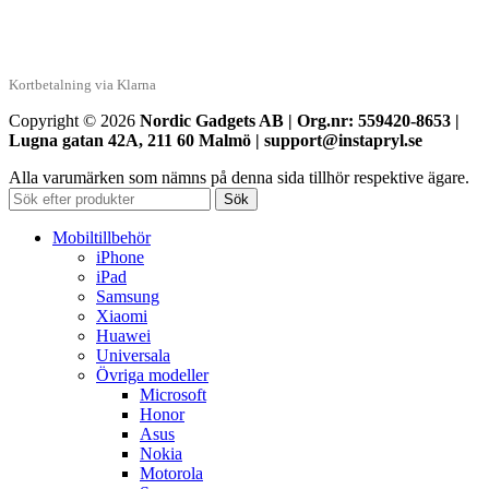
Kortbetalning via Klarna
Copyright © 2026
Nordic Gadgets AB | Org.nr: 559420-8653 |
Lugna gatan 42A, 211 60 Malmö | support@instapryl.se
Alla varumärken som nämns på denna sida tillhör respektive ägare.
Sök
Mobiltillbehör
iPhone
iPad
Samsung
Xiaomi
Huawei
Universala
Övriga modeller
Microsoft
Honor
Asus
Nokia
Motorola