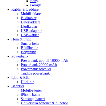
Sony
Google
Kablar & Laddare
Mobilladdare
Bildkablar
Datorladdare
Ljudkablar
USB-adaptrar
USB-kablar
Hem & Fritid
Smarta hem
Biltillbehör
Belysning
Powerbank
Powerbank upp till 10000 mAh
Powerbank 20000 mAh
Powerbank solceller
Trådlös powerbank
Ljud & Bild
Hörlurar
Batterier
Mobilbatterier
iPhone batteri
Samsung batteri
Universella batterier & tillbehör