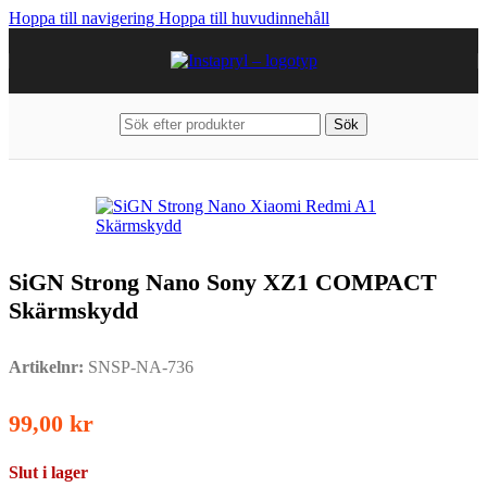
Hoppa till navigering
Hoppa till huvudinnehåll
Sök
Hem
/
Mobiltillbehör
/
Sony
/
Xperia XZ1 Compact
SiGN Strong Nano Sony XZ1 COMPACT
Skärmskydd
Artikelnr:
SNSP-NA-736
99,00
kr
Slut i lager