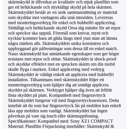
skärmskydd är tillverkat av kvalitativ och mjuk plastfilm som
ger ett heltäckande och stryktåligt skydd på hela skärmen.
Skärmskyddet består av en unik sammansättning av material
som skyddar mot vardagens alla små missöden. Levereras
med monteringsverktyg för enkel och bubbelfri applicering.
Stöttåligt och heltäckande skydd Oroa dig mindre för att repor
och sprickor ska uppstå. Föremål som knivar, mynt och
nycklar kommer bara att glida längs med ytan utan att lämna
några märken alls. Skärmskyddets unika konsistens och
uppbyggnad gör påfrestningar som dessa till en enkel match.
Nano skärmskydd har utmärkande egenskaper som ger högre
resistans mot repor och stötar. Skärmskyddet är shock-proof
och skyddar effektivt mot en sprucken skärm om din mobil
skulle flyga i marken. Enkel applicering med verktyg
Skärmskyddet är väldigt enkelt att applicera med bubbelfri
installation. Tillsammans med skärmskyddet följer ett
monteringsverktyg som hjälper dig att smidigt applicera
skyddet på skärmen. Verktyget hjälper dig även att felfritt
fästa skyddet på plats. Kompatibelt med fingeravtryck
Skärmskyddet fungerar väl med fingeravtryckssensorn. Detta
innebär att du som har fingeravtryck lås på mobilen kan enkelt
låsa upp mobilen som vanligt. Skärmskyddet har ingen
påverkan på vare sig touch eller skärmupplösning.
Specifikationer: Kompatibel med: Sony XZ1 COMPACT
Material: Plastfilm Förpackning innehåller: Skärmskydd &