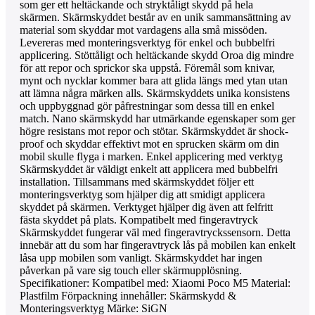
som ger ett heltäckande och stryktåligt skydd på hela
skärmen. Skärmskyddet består av en unik sammansättning av
material som skyddar mot vardagens alla små missöden.
Levereras med monteringsverktyg för enkel och bubbelfri
applicering. Stöttåligt och heltäckande skydd Oroa dig mindre
för att repor och sprickor ska uppstå. Föremål som knivar,
mynt och nycklar kommer bara att glida längs med ytan utan
att lämna några märken alls. Skärmskyddets unika konsistens
och uppbyggnad gör påfrestningar som dessa till en enkel
match. Nano skärmskydd har utmärkande egenskaper som ger
högre resistans mot repor och stötar. Skärmskyddet är shock-
proof och skyddar effektivt mot en sprucken skärm om din
mobil skulle flyga i marken. Enkel applicering med verktyg
Skärmskyddet är väldigt enkelt att applicera med bubbelfri
installation. Tillsammans med skärmskyddet följer ett
monteringsverktyg som hjälper dig att smidigt applicera
skyddet på skärmen. Verktyget hjälper dig även att felfritt
fästa skyddet på plats. Kompatibelt med fingeravtryck
Skärmskyddet fungerar väl med fingeravtryckssensorn. Detta
innebär att du som har fingeravtryck lås på mobilen kan enkelt
låsa upp mobilen som vanligt. Skärmskyddet har ingen
påverkan på vare sig touch eller skärmupplösning.
Specifikationer: Kompatibel med: Xiaomi Poco M5 Material:
Plastfilm Förpackning innehåller: Skärmskydd &
Monteringsverktyg Märke: SiGN