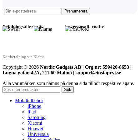
Betalningsalternativ
Leveransalternativ
Kortbetalning via Klarna
Copyright © 2026
Nordic Gadgets AB | Org.nr: 559420-8653 |
Lugna gatan 42A, 211 60 Malmö | support@instapryl.se
Alla varumärken som nämns på denna sida tillhör respektive ägare.
Sök
Mobiltillbehör
iPhone
iPad
Samsung
Xiaomi
Huawei
Universala
Övriga modeller