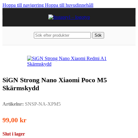
Hoppa till navigering
Hoppa till huvudinnehåll
Sök
Hem
/
Mobiltillbehör
/
Xiaomi
SiGN Strong Nano Xiaomi Poco M5
Skärmskydd
Artikelnr:
SNSP-NA-XPM5
99,00
kr
Slut i lager