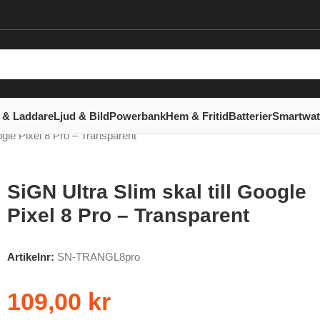
 & Laddare
Ljud & Bild
Powerbank
Hem & Fritid
Batterier
Smartwa
ogle Pixel 8 Pro – Transparent
SiGN Ultra Slim skal till Google
Pixel 8 Pro – Transparent
Artikelnr:
SN-TRANGL8pro
109,00
kr