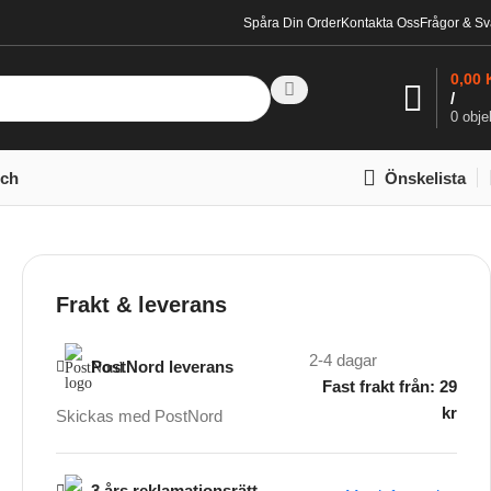
Spåra Din Order
Kontakta Oss
Frågor & Sv
0,00
/
0
obje
tch
Önskelista
Frakt & leverans
2-4 dagar
PostNord leverans
Fast frakt från: 29
kr
Skickas med PostNord
3 års reklamationsrätt