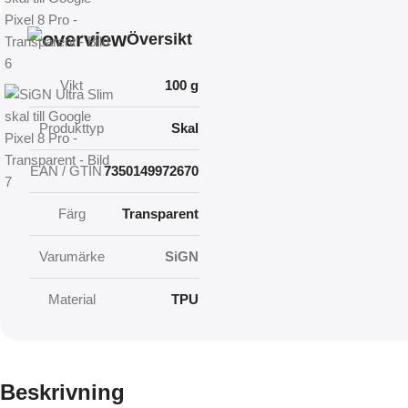
Översikt
Vikt
100 g
Produkttyp
Skal
EAN / GTIN
7350149972670
Färg
Transparent
Varumärke
SiGN
Material
TPU
Beskrivning