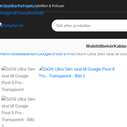
Hoppa till navigering
m Oss
Våra Partners
Kundvillkor & Policyer
Hoppa till huvudinnehåll
Mobiltillbehör
Kablar
Hem
/
Mobiltillbehör
/
Google
/
Pixel 8 Pro
/
SiGN Ultra Slim skal till Go